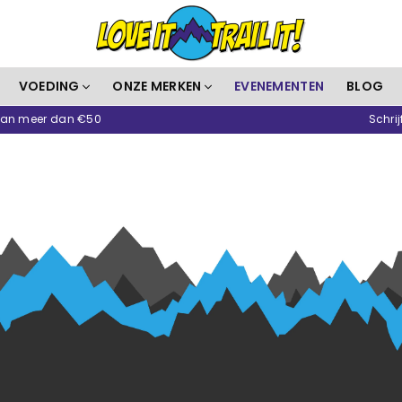
Love
VOEDING
ONZE MERKEN
EVENEMENTEN
BLOG
It
 van meer dan €50
Schrij
Trail
It