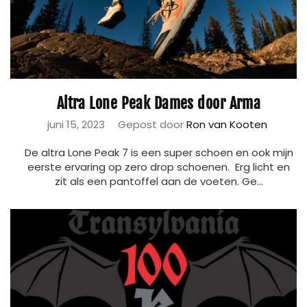
Altra Lone Peak Dames door Arma
juni 15, 2023
Gepost door
Ron van Kooten
De altra Lone Peak 7 is een super schoen en ook mijn
eerste ervaring op zero drop schoenen. Erg licht en
zit als een pantoffel aan de voeten. Ge...