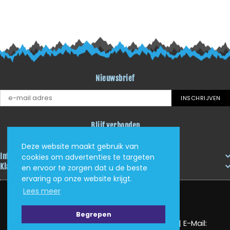
Nieuwsbrief
INSCHRIJVEN
Blijf verbonden
Facebook
Instagram
YouTube
RSS
Deze website maakt gebruik van
Informatie
cookies om advertenties te targeten
Klantenservice
en ervoor te zorgen dat u de beste
ervaring op onze website krijgt.
Lees meer
Begrepen
KVK: 62405705 | Tel: (+31) (0)625034408 | E-Mail: