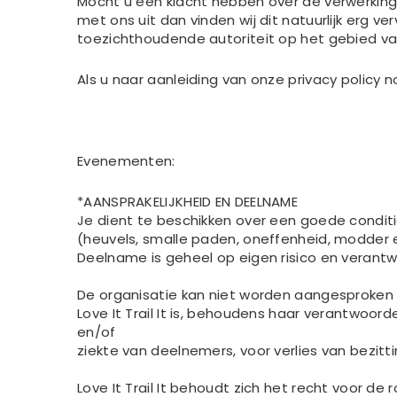
Mocht u een klacht hebben over de verwerking
met ons uit dan vinden wij dit natuurlijk erg ve
toezichthoudende autoriteit op het gebied va
Als u naar aanleiding van onze privacy polic
Evenementen:
*AANSPRAKELIJKHEID EN DEELNAME
Je dient te beschikken over een goede conditie
(heuvels, smalle paden, oneffenheid, modder e
Deelname is geheel op eigen risico en verantw
De organisatie kan niet worden aangesproken
Love It Trail It is, behoudens haar verantwoord
en/of
ziekte van deelnemers, voor verlies van bezit
Love It Trail It behoudt zich het recht voor de