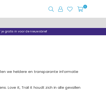
0
f je gratis in voor de nieuwsbrief
illen we heldere en transparante informatie
ove it, Trail it houdt zich in alle gevallen
.