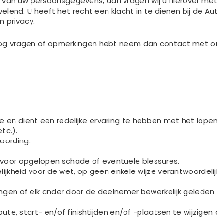
 van uw persoonsgegevens, dan vragen wij u hierover met
rvelend. U heeft het recht een klacht in te dienen bij de A
n privacy.
y nog vragen of opmerkingen hebt neem dan contact met o
 en dient een redelijke ervaring te hebben met het lopen 
tc.).
oording.
 voor opgelopen schade of eventuele blessures.
elijkheid voor de wet, op geen enkele wijze verantwoordelijk
tingen of elk ander door de deelnemer bewerkelijk geleden
 route, start- en/of finishtijden en/of -plaatsen te wijzig