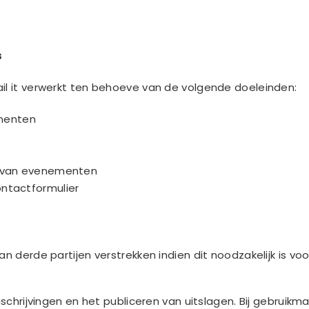
s
il it verwerkt ten behoeve van de volgende doeleinden:
menten
en van evenementen
ontactformulier
n derde partijen verstrekken indien dit noodzakelijk is v
nschrijvingen en het publiceren van uitslagen. Bij gebruik