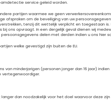
amdetectie service geleid worden.
andere partijen waarmee we geen verwerkersovereenkoms
dige afspraken om de beveiliging van uw persoonsgegevens
rstrekken, tenzij dit wettelijk verplicht en toegestaan is. 
ij ons opvraagt. In een dergelijk geval dienen wij medewe
 persoonsgegevens delen met derden indien u ons hier sch
tijen welke gevestigd zijn buiten de EU.
s van minderjarigen (personen jonger dan 16 jaar) indien 
ke vertegenwoordiger.
t langer dan noodzakelijk voor het doel waarvoor deze zijn