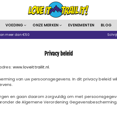
Love
VOEDING
ONZE MERKEN
EVENEMENTEN
BLOG
It
 van meer dan €50
Schrij
Trail
It
Privacy beleid
-adres:
www.loveittrailit.nl
.
cherming van uw persoonsgegevens. In dit privacy beleid w
evens.
rgen en gaan daarom zorgvuldig om met persoonsgegevens. L
waaronder de Algemene Verordening Gegevensbescherming