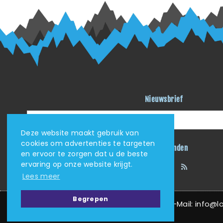
Nieuwsbrief
Deze website maakt gebruik van
cookies om advertenties te targeten
Blijf verbonden
en ervoor te zorgen dat u de beste
ervaring op onze website krijgt.
Facebook
Instagram
YouTube
RSS
Lees meer
Begrepen
KVK: 62405705 | Tel: (+31) (0)625034408 | E-Mail: info@love