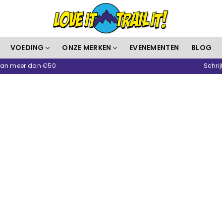
Love
VOEDING
ONZE MERKEN
EVENEMENTEN
BLOG
It
 van meer dan €50
Schrij
Trail
It