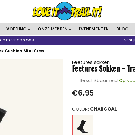
Love
VOEDING
ONZE MERKEN
EVENEMENTEN
BLOG
It
 van meer dan €50
Schrij
Trail
It
ax Cushion Mini Crew
Feetures sokken
Feetures Sokken - Tr
Beschikbaarheid
Op voo
Prijs
€6,95
COLOR:
CHARCOAL