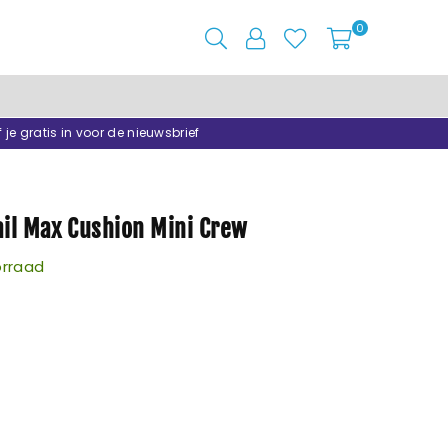
0
f je gratis in voor de nieuwsbrief
ail Max Cushion Mini Crew
rraad