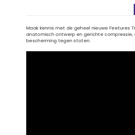
Maak kennis met de geheel nieuwe Feetures Trai
anatomisch ontwerp en gerichte compressie, d
bescherming tegen stoten.