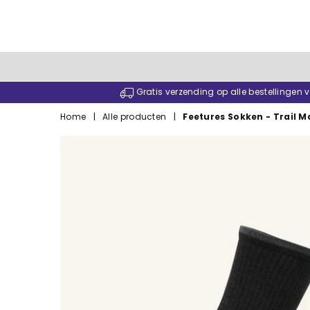
Gratis verzending op alle bestellingen
Home
|
Alle producten
|
Feetures Sokken - Trail M