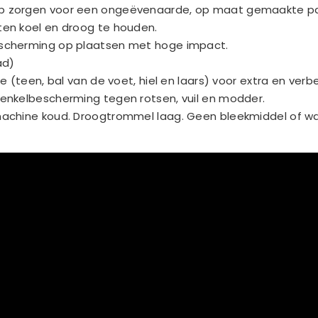
p zorgen voor een ongeëvenaarde, op maat gemaakte p
en koel en droog te houden.
escherming op plaatsen met hoge impact.
ad)
e (teen, bal van de voet, hiel en laars) voor extra en ve
enkelbescherming tegen rotsen, vuil en modder.
achine koud. Droogtrommel laag. Geen bleekmiddel of was