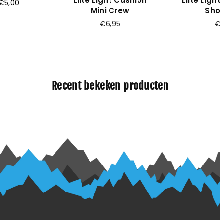
Elite Light Cushion
Elite Lig
€5,00
Mini Crew
Sho
Prijs
Pr
€6,95
€
Recent bekeken producten