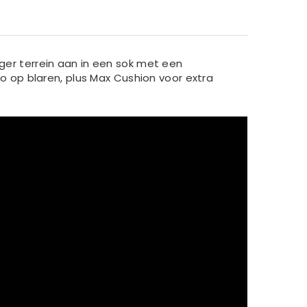
iger terrein aan in een sok met een
 op blaren, plus Max Cushion voor extra