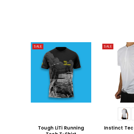
SALE
SALE
ITAAL
Tough LiTi Running
Instinct Tec