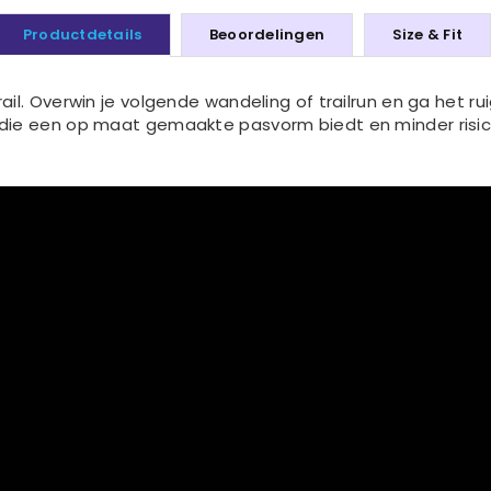
Productdetails
Beoordelingen
Size & Fit
l. Overwin je volgende wandeling of trailrun en ga het ru
ie een op maat gemaakte pasvorm biedt en minder risico