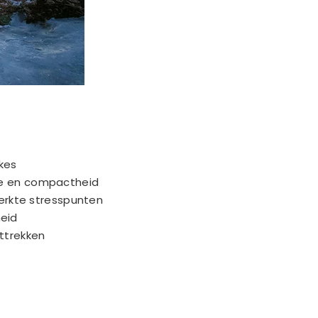
kes
tie en compactheid
rkte stresspunten
heid
ittrekken