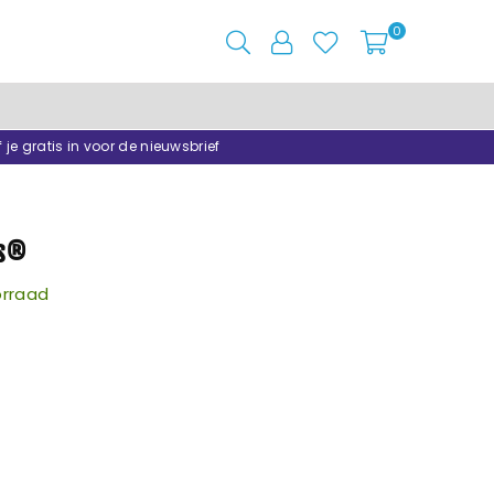
0
f je gratis in voor de nieuwsbrief
es®
rraad