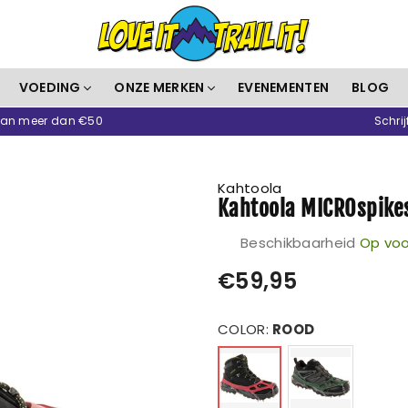
Love
VOEDING
ONZE MERKEN
EVENEMENTEN
BLOG
It
 van meer dan €50
Schrij
Trail
It
Kahtoola
Kahtoola MICROspik
Beschikbaarheid
Op voo
Prijs
€59,95
COLOR:
ROOD