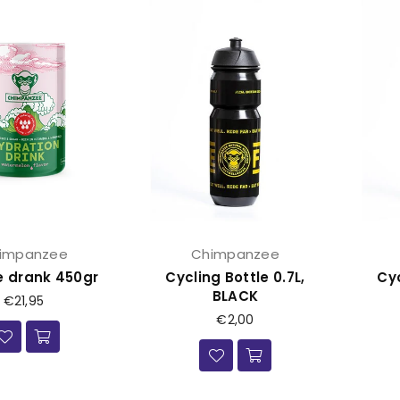
impanzee
Chimpanzee
e drank 450gr
Cycling Bottle 0.7L,
Cyc
BLACK
Prijs
€21,95
Prijs
€2,00