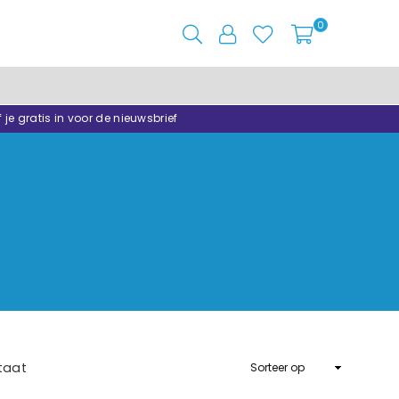
0
f je gratis in voor de nieuwsbrief
Sorteer
taat
op