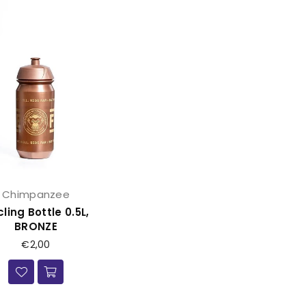
Chimpanzee
ling Bottle 0.5L,
BRONZE
Prijs
€2,00