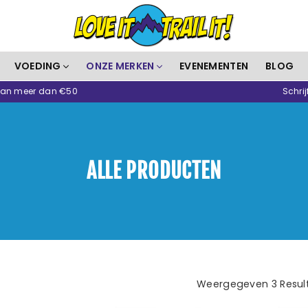
Love
VOEDING
ONZE MERKEN
EVENEMENTEN
BLOG
It
 van meer dan €50
Schrij
Trail
It
ALLE PRODUCTEN
Weergegeven 3 Resul