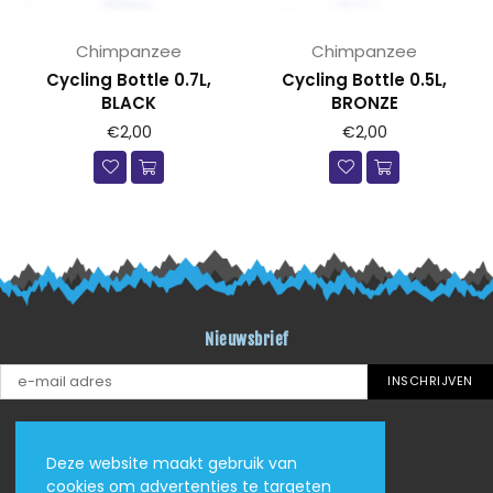
Chimpanzee
Chimpanzee
Cycling Bottle 0.7L,
Cycling Bottle 0.5L,
BLACK
BRONZE
Prijs
Prijs
€2,00
€2,00
Nieuwsbrief
INSCHRIJVEN
Blijf verbonden
Deze website maakt gebruik van
Facebook
Instagram
YouTube
cookies om advertenties te targeten