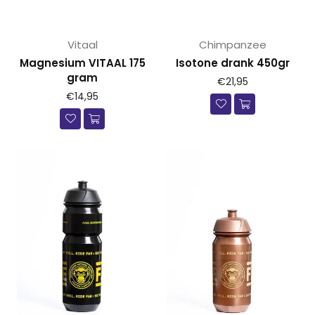
Vitaal
Chimpanzee
Magnesium VITAAL 175
Isotone drank 450gr
gram
Prijs
€21,95
Prijs
€14,95