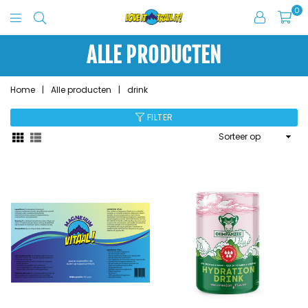
0
Love
It
ALLE PRODUCTEN
Trail
It
Home
|
Alle producten
|
drink
FILTER
Sorteer
op