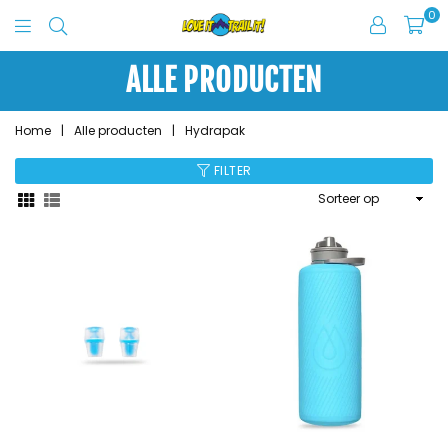
0
Love
It
ALLE PRODUCTEN
Trail
It
Home
|
Alle producten
|
Hydrapak
FILTER
Sorteer
op