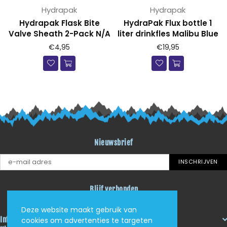
Hydrapak
Hydrapak
Hydrapak Flask Bite
HydraPak Flux bottle 1
Valve Sheath 2-Pack N/A
liter drinkfles Malibu Blue
Prijs
Prijs
€4,95
€19,95
Nieuwsbrief
INSCHRIJVEN
Blijf verbonden
Facebook
Instagram
YouTube
Deze website maakt gebruik van
Informatie
cookies om advertenties te targeten