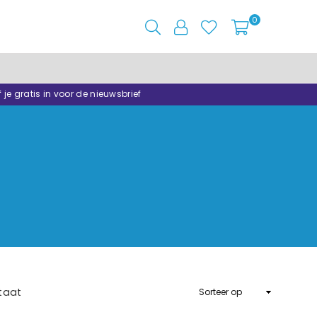
0
f je gratis in voor de nieuwsbrief
Sorteer
taat
op