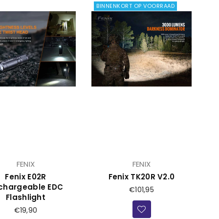
BINNENKORT OP VOORRAAD
FENIX
FENIX
Fenix E02R
Fenix TK20R V2.0
chargeable EDC
Prijs
€101,95
Flashlight
Prijs
€19,90