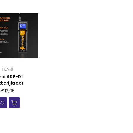
FENIX
nix ARE-D1
terijlader
Prijs
€12,95