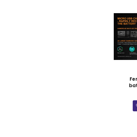
Fe
bat