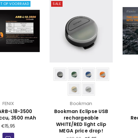
T OP VOORRAAD
SALE
FENIX
Bookman
 ARB-L18-3500
Bookman Eclipse USB
ccu, 3500 mAh
rechargeable
Re
WHITE/RED light clip
Prijs
€15,95
MEGA price drop!