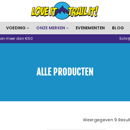
Love
VOEDING
ONZE MERKEN
EVENEMENTEN
BLOG
It
 van meer dan €50
Schrij
Trail
It
ALLE PRODUCTEN
Weergegeven 9 Resul