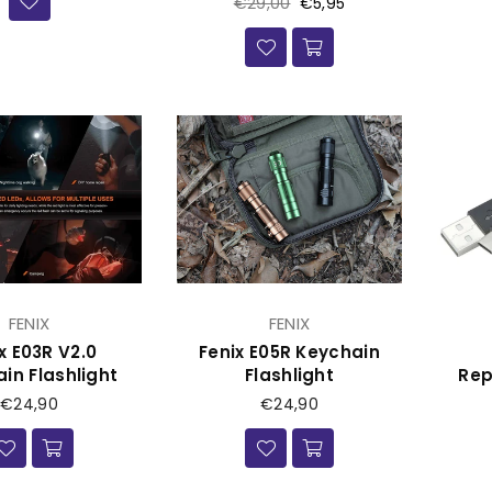
Prijs
€29,00
€5,95
FENIX
FENIX
x E03R V2.0
Fenix E05R Keychain
in Flashlight
Flashlight
Rep
Prijs
Prijs
€24,90
€24,90