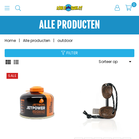
0
Love
It
ALLE PRODUCTEN
Trail
It
Home
|
Alle producten
|
outdoor
FILTER
Sorteer
op
SALE