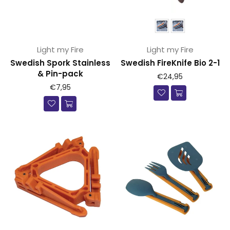
Light my Fire
Light my Fire
Swedish Spork Stainless
Swedish FireKnife Bio 2-1
& Pin-pack
Prijs
€24,95
Prijs
€7,95