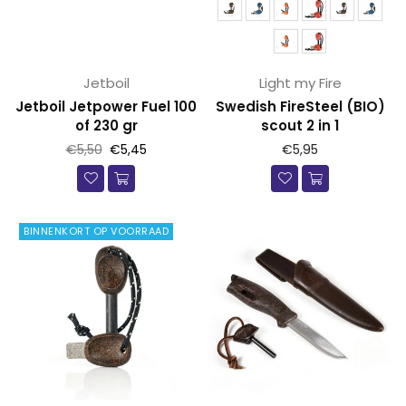
Jetboil
Light my Fire
Jetboil Jetpower Fuel 100
Swedish FireSteel (BIO)
of 230 gr
scout 2 in 1
Prijs
€5,50
€5,45
€5,95
BINNENKORT OP VOORRAAD