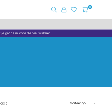
0
f je gratis in voor de nieuwsbrief
Sorteer
taat
op