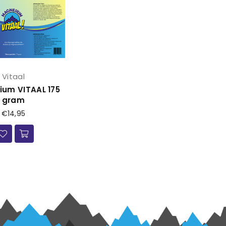
Vitaal
um VITAAL 175
gram
Prijs
€14,95