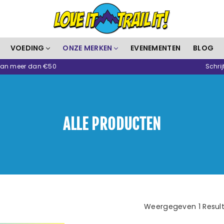
Love
VOEDING
ONZE MERKEN
EVENEMENTEN
BLOG
It
 van meer dan €50
Schrij
Trail
It
ALLE PRODUCTEN
Weergegeven 1 Resul