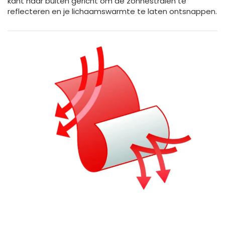
kant naar buiten gericht om de zonnestralen te
reflecteren en je lichaamswarmte te laten ontsnappen.