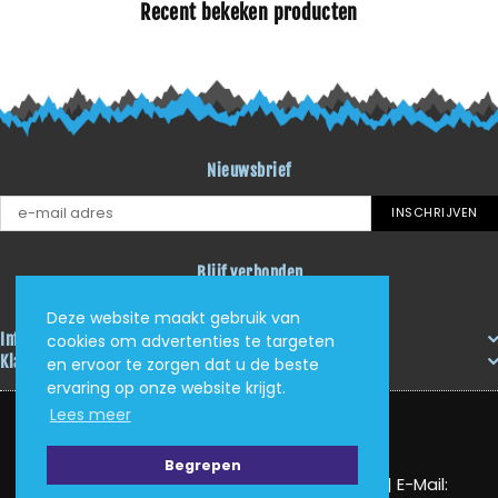
Recent bekeken producten
Nieuwsbrief
INSCHRIJVEN
Blijf verbonden
Facebook
Instagram
YouTube
Deze website maakt gebruik van
Informatie
cookies om advertenties te targeten
Klantenservice
en ervoor te zorgen dat u de beste
ervaring op onze website krijgt.
Lees meer
Begrepen
KVK: 62405705 | Tel: (+31) (0)625034408 | E-Mail: