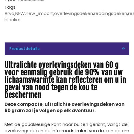
Tags:
Arva
,
NEW
,
new_import
,
overlevingsdeken
,
reddingsdeken
,
re
blanket
Productdetails
Ultralichte overlevingsdeken van 60 g
voor eenmalig gebruik die 90% van uw
lichaamswarmte kan reflecteren om u in
geval van nood tegen de kou te
beschermen
Deze compacte, ultralichte overlevingsdeken van
60 gram zal je volgen op elk avontuur.
Met de goudkleurige kant naar buiten gericht, vangt de
overlevingsdeken de infraroodstralen van de zon op om