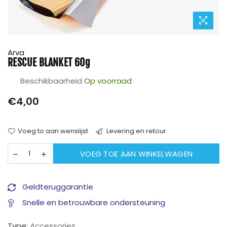
Arva
RESCUE BLANKET 60g
Beschikbaarheid
Op voorraad
Prijs
€4,00
Voeg to aan wenslijst
Levering en retour
VOEG TOE AAN WINKELWAGEN
Geldteruggarantie
Snelle en betrouwbare ondersteuning
Type:
Accessories