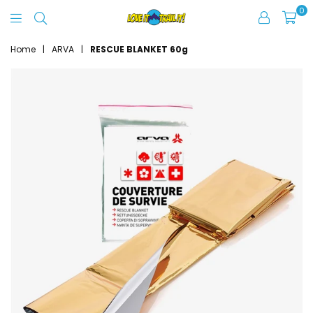
0
Love
It
Home
|
ARVA
|
RESCUE BLANKET 60g
Trail
It