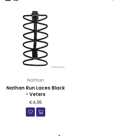
op
Nathan
Nathan Run Laces Black
- Veters
Prijs
€4,95