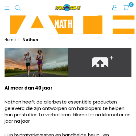
0
Love
It
NATHAN
Trail
It
Home
|
Nathan
Al meer dan 40 jaar
Nathan heeft de allerbeste essentiële producten
geleverd die zijn ontworpen om hardlopers te helpen
hun prestaties te verbeteren, kilometer na kilometer en
jaar na jaar.
Hun hydratatievesten en handhelds, heup- en