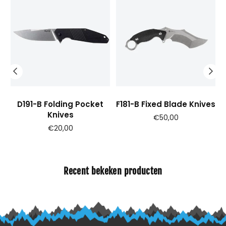
D191-B Folding Pocket
F181-B Fixed Blade Knives
Knives
Prijs
€50,00
Prijs
€20,00
Recent bekeken producten