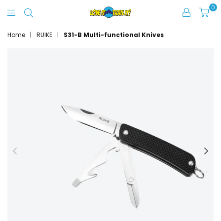
0
Love
It
Home
|
RUIKE
|
S31-B Multi-functional Knives
Trail
It