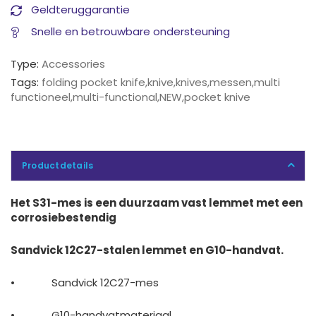
Geldteruggarantie
Snelle en betrouwbare ondersteuning
Type:
Accessories
Tags:
folding pocket knife
,
knive
,
knives
,
messen
,
multi
functioneel
,
multi-functional
,
NEW
,
pocket knive
Productdetails
Het S31-mes is een duurzaam vast lemmet met een
corrosiebestendig
Sandvick 12C27-stalen lemmet en G10-handvat.
•
Sandvick 12C27-mes
•
G10-handvatmateriaal