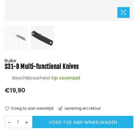
Ruike
S31-B Multi-functional Knives
Beschikbaarheid
Op voorraad
Prijs
€19,90
Voeg to aan wenslijst
Levering en retour
VOEG TOE AAN WINKELWAGEN