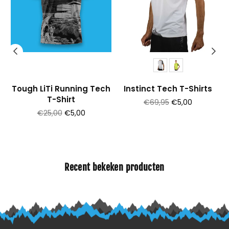
Tough LiTi Running Tech
Instinct Tech T-Shirts
T-Shirt
Prijs
€69,95
€5,00
Prijs
€25,00
€5,00
Recent bekeken producten