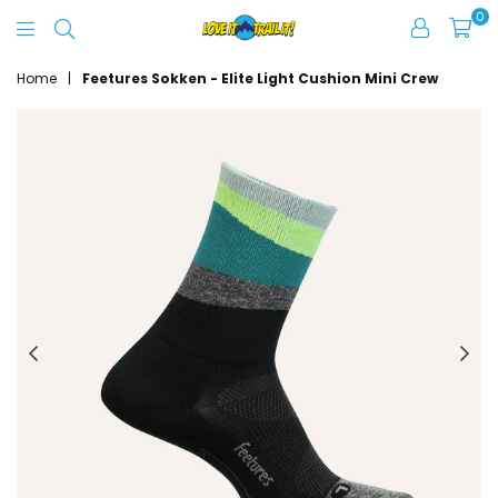
0
Love
It
Home
|
Feetures Sokken - Elite Light Cushion Mini Crew
Trail
It