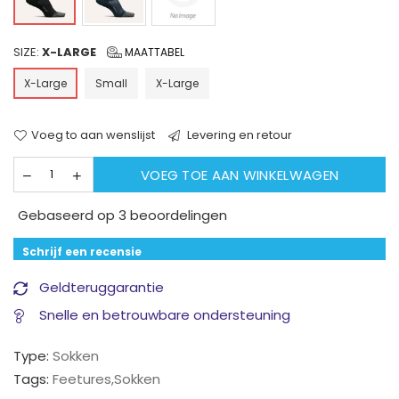
SIZE:
X-LARGE
MAATTABEL
X-Large
Small
X-Large
Voeg to aan wenslijst
Levering en retour
VOEG TOE AAN WINKELWAGEN
Gebaseerd op 3 beoordelingen
Schrijf een recensie
Geldteruggarantie
Snelle en betrouwbare ondersteuning
Type:
Sokken
Tags:
Feetures
,
Sokken