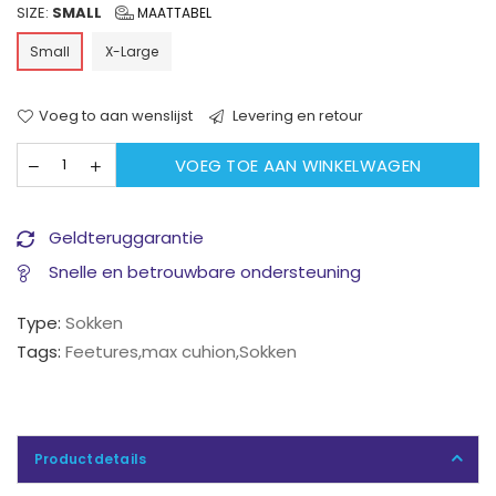
SIZE:
SMALL
MAATTABEL
Small
X-Large
Voeg to aan wenslijst
Levering en retour
VOEG TOE AAN WINKELWAGEN
Geldteruggarantie
Snelle en betrouwbare ondersteuning
Type:
Sokken
Tags:
Feetures
,
max cuhion
,
Sokken
Productdetails