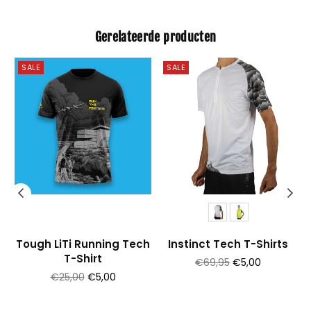
Gerelateerde producten
SALE
SALE
Tough LiTi Running Tech
Instinct Tech T-Shirts
T-Shirt
Prijs
€69,95
€5,00
Prijs
€25,00
€5,00