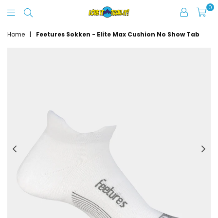
0
Love
It
Home
|
Feetures Sokken - Elite Max Cushion No Show Tab
Trail
It