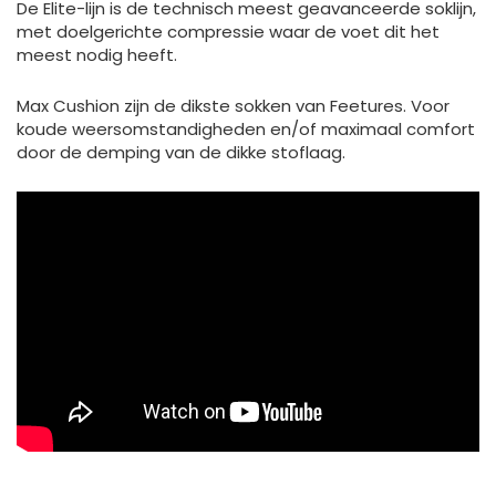
De Elite-lijn is de technisch meest geavanceerde soklijn,
met doelgerichte compressie waar de voet dit het
meest nodig heeft.
Max Cushion zijn de dikste sokken van Feetures. Voor
koude weersomstandigheden en/of maximaal comfort
door de demping van de dikke stoflaag.