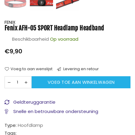
FENIX
Fenix AFH-05 SPORT Headlamp Headband
Beschikbaarheid
Op voorraad
Prijs
€9,90
Voeg to aan wenslijst
Levering en retour
VOEG TOE AAN WINKELWAGEN
Geldteruggarantie
Snelle en betrouwbare ondersteuning
Type:
Hoofdlamp
Tags: