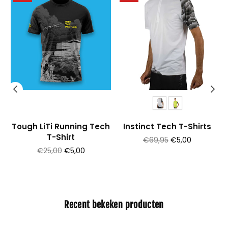
Tough LiTi Running Tech
Instinct Tech T-Shirts
T-Shirt
Prijs
€69,95
€5,00
Prijs
€25,00
€5,00
Recent bekeken producten