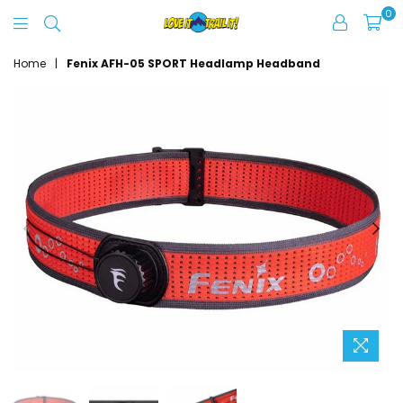
0
Love
It
Home
|
Fenix AFH-05 SPORT Headlamp Headband
Trail
It