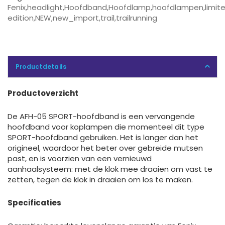
Fenix
,
headlight
,
Hoofdband
,
Hoofdlamp
,
hoofdlampen
,
limit
edition
,
NEW
,
new_import
,
trail
,
trailrunning
Productdetails
Productoverzicht
De AFH-05 SPORT-hoofdband is een vervangende
hoofdband voor koplampen die momenteel dit type
SPORT-hoofdband gebruiken. Het is langer dan het
origineel, waardoor het beter over gebreide mutsen
past, en is voorzien van een vernieuwd
aanhaalsysteem: met de klok mee draaien om vast te
zetten, tegen de klok in draaien om los te maken.
Specificaties