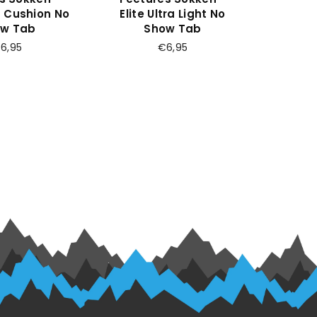
ht Cushion No
Elite Ultra Light No
Elite
w Tab
Show Tab
ijs
Prijs
6,95
€6,95