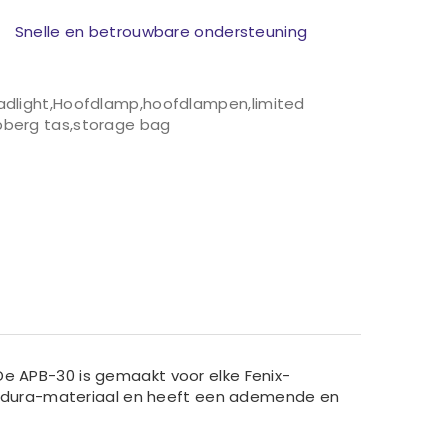
Snelle en betrouwbare ondersteuning
adlight
,
Hoofdlamp
,
hoofdlampen
,
limited
pberg tas
,
storage bag
De APB-30 is gemaakt voor elke Fenix-
odura-materiaal en heeft een ademende en