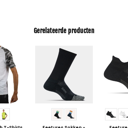
Gerelateerde producten
h T-Shirts
Feetures Sokken -
Feeture