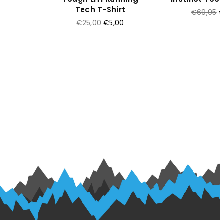
m
Tech T-Shirt
Prijs
€69,95
Prijs
€25,00
€5,00