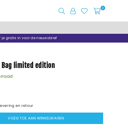
0
f je gratis in voor de nieuwsbrief
 Bag limited edition
rraad
evering en retour
VOEG TOE AAN WINKELWAGEN