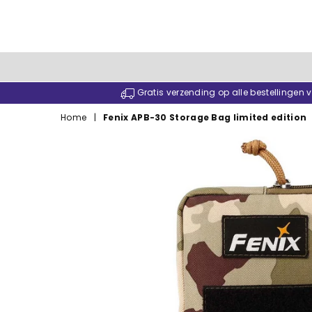
Gratis verzending op alle bestellingen
Home
|
Fenix APB-30 Storage Bag limited edition