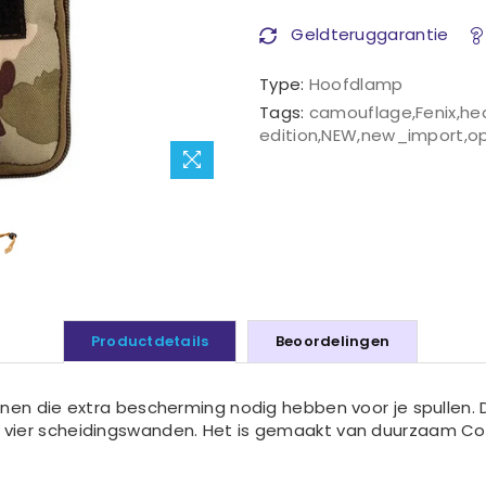
Geldteruggarantie
Type:
Hoofdlamp
Tags:
camouflage
,
Fenix
,
he
edition
,
NEW
,
new_import
,
o
Productdetails
Beoordelingen
genen die extra bescherming nodig hebben voor je spullen. 
 vier scheidingswanden. Het is gemaakt van duurzaam C