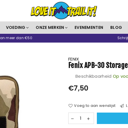
Love
VOEDING
ONZE MERKEN
EVENEMENTEN
BLOG
It
 van meer dan €50
Schrij
Trail
It
FENIX
Fenix APB-30 Storage
Beschikbaarheid
Op voo
Prijs
€7,50
Voeg to aan wenslijst
L