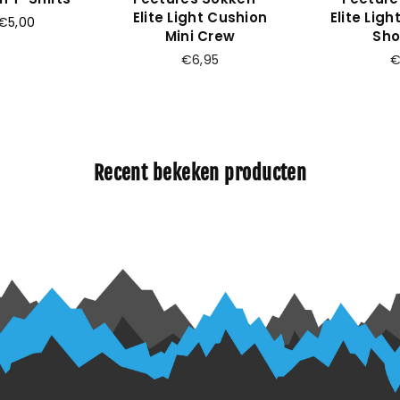
Elite Light Cushion
Elite Lig
€5,00
Mini Crew
Sho
Prijs
Pr
€6,95
€
Recent bekeken producten