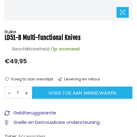
Ruike
LD51-B Multi-functional Knives
Beschikbaarheid
Op voorraad
Prijs
€49,95
Voeg to aan wenslijst
Levering en retour
VOEG TOE AAN WINKELWAGEN
Geldteruggarantie
Snelle en betrouwbare ondersteuning
Type:
Accessories