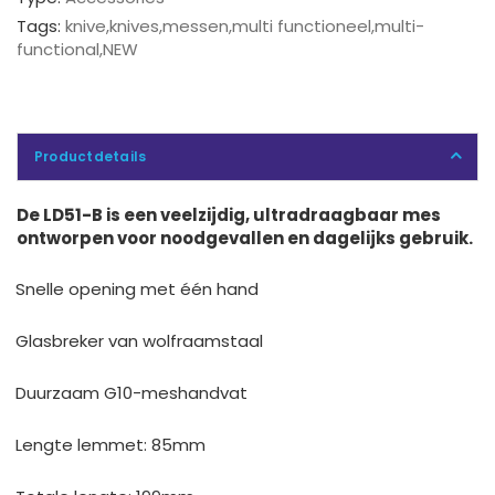
Tags:
knive
,
knives
,
messen
,
multi functioneel
,
multi-
functional
,
NEW
Productdetails
De LD51-B is een veelzijdig, ultradraagbaar mes
ontworpen voor noodgevallen en dagelijks gebruik.
Snelle opening met één hand
Glasbreker van wolfraamstaal
Duurzaam G10-meshandvat
Lengte lemmet: 85mm