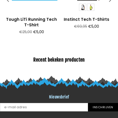
Tough LiTi Running Tech
Instinct Tech T-Shirts
T-Shirt
Prijs
€69,95
€5,00
Prijs
€25,00
€5,00
Recent bekeken producten
Nieuwsbrief
INSCHRIJVEN