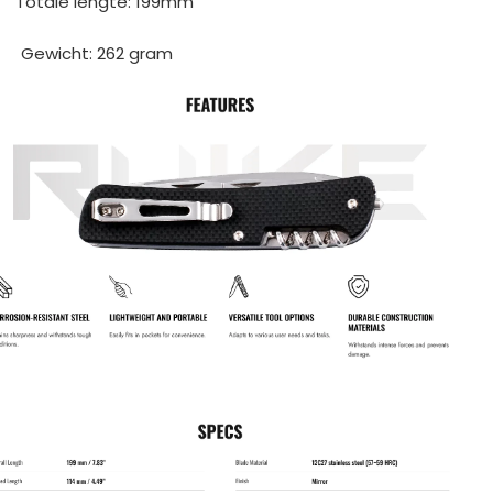
Totale lengte: 199mm
Gewicht: 262 gram