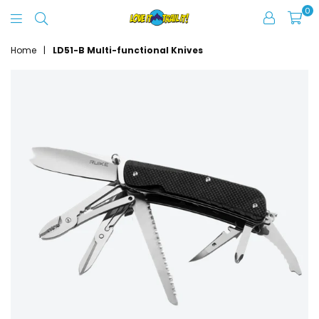
0
Love
It
Home
|
LD51-B Multi-functional Knives
Trail
It