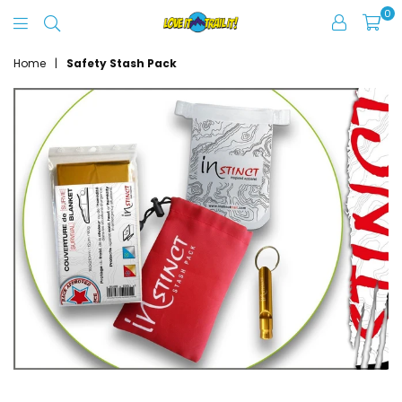
0
Love
It
Home
|
Safety Stash Pack
Trail
It