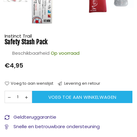
Instinct Trail
Safety Stash Pack
Beschikbaarheid
Op voorraad
Prijs
€4,95
Voeg to aan wenslijst
Levering en retour
VOEG TOE AAN WINKELWAGEN
Geldteruggarantie
Snelle en betrouwbare ondersteuning