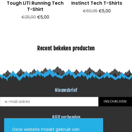
Tough LiTi Running Tech
Instinct Tech T-Shirts
T-Shirt
Prijs
€69,95
€5,00
Prijs
€25,00
€5,00
Recent bekeken producten
Nieuwsbrief
INSCHRIJVEN
Blijf verbonden
Facebook
Instagram
YouTube
Deze website maakt gebruik van