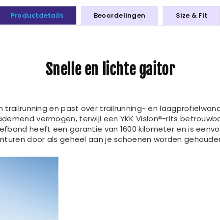
Productdetails
Beoordelingen
Size & Fit
Snelle en lichte gaitor
trailrunning en past over trailrunning- en laagprofielwa
demend vermogen, terwijl een YKK Vislon®-rits betrouwbar
fband heeft een garantie van 1600 kilometer en is eenvo
onturen door als geheel aan je schoenen worden gehoude