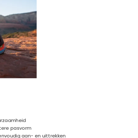
uurzaamheid
etere pasvorm
eenvoudig aan- en uittrekken