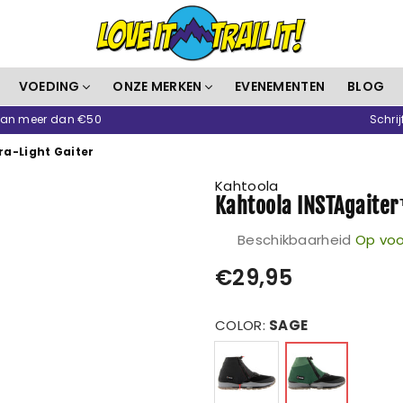
Love
VOEDING
ONZE MERKEN
EVENEMENTEN
BLOG
It
 van meer dan €50
Schrij
Trail
It
ra-Light Gaiter
Kahtoola
Kahtoola INSTAgaiter
Beschikbaarheid
Op voo
Prijs
€29,95
COLOR:
SAGE