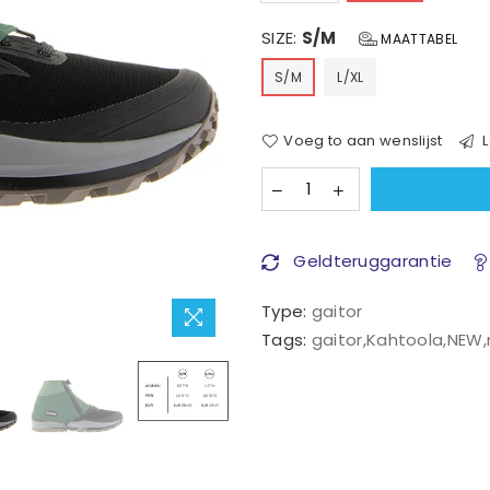
SIZE:
S/M
MAATTABEL
S/M
L/XL
Voeg to aan wenslijst
L
Geldteruggarantie
Type:
gaitor
Tags:
gaitor
,
Kahtoola
,
NEW
,