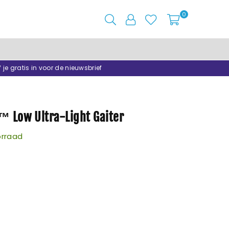
0
f je gratis in voor de nieuwsbrief
™ Low Ultra-Light Gaiter
rraad