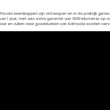
 Kahtoola beenkappen zijn ontworpen en in de praktijk get
an 1 jaar, met een extra garantie van 1600 kilometer op
genaar en zullen naar goeddunken van Kahtoola worden ver