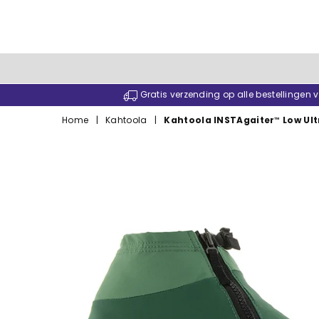
Gratis verzending op alle bestellingen
Home
|
Kahtoola
|
Kahtoola INSTAgaiter™ Low Ult