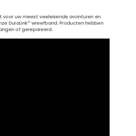
est voor uw meest veeleisende avonturen en
 onze DuraLink™ wreefband. Producten hebben
vangen of gerepareerd.