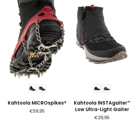
Kahtoola MICROspikes®
Kahtoola INSTAgaiter™
Low Ultra-Light Gaiter
Prijs
€59,95
Prijs
€29,95