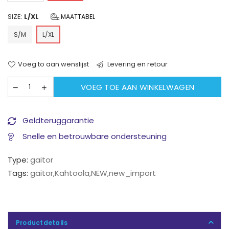
SIZE:
L/XL
MAATTABEL
S/M
L/XL
Voeg to aan wenslijst
Levering en retour
VOEG TOE AAN WINKELWAGEN
Geldteruggarantie
Snelle en betrouwbare ondersteuning
Type:
gaitor
Tags:
gaitor
,
Kahtoola
,
NEW
,
new_import
Productdetails