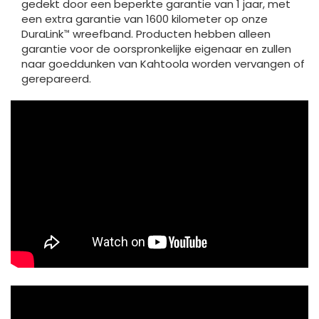
gedekt door een beperkte garantie van 1 jaar, met
een extra garantie van 1600 kilometer op onze
DuraLink™ wreefband. Producten hebben alleen
garantie voor de oorspronkelijke eigenaar en zullen
naar goeddunken van Kahtoola worden vervangen of
gerepareerd.