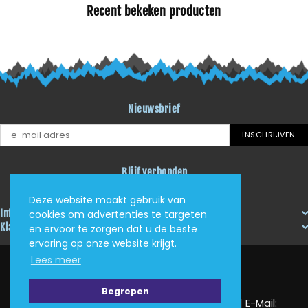
Recent bekeken producten
Nieuwsbrief
INSCHRIJVEN
Blijf verbonden
Facebook
Instagram
YouTube
Deze website maakt gebruik van
Informatie
cookies om advertenties te targeten
Klantenservice
en ervoor te zorgen dat u de beste
ervaring op onze website krijgt.
Lees meer
Begrepen
KVK: 62405705 | Tel: (+31) (0)625034408 | E-Mail: