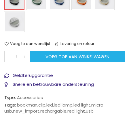
Voeg to aan wenslijst
Levering en retour
VOEG TOE AAN WINKELWAGEN
Geldteruggarantie
Snelle en betrouwbare ondersteuning
Type:
Accessories
Tags:
bookman
,
clip
,
led
,
led lamp
,
led light
,
micro
usb
,
new_import
,
rechargable
,
red light
,
usb