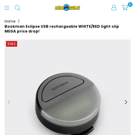
0
Love
It
Home
|
Bookman Eclipse USB rechargeable WHITE/RED light clip
Trail
MEGA price drop!
It
SALE