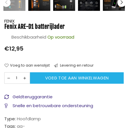
FENIX
Fenix ARE-D1 batterijlader
Beschikbaarheid
Op voorraad
Prijs
€12,95
Voeg to aan wenslijst
Levering en retour
VOEG TOE AAN WINKELWAGEN
Geldteruggarantie
Snelle en betrouwbare ondersteuning
Type:
Hoofdlamp
Tags:
aa-