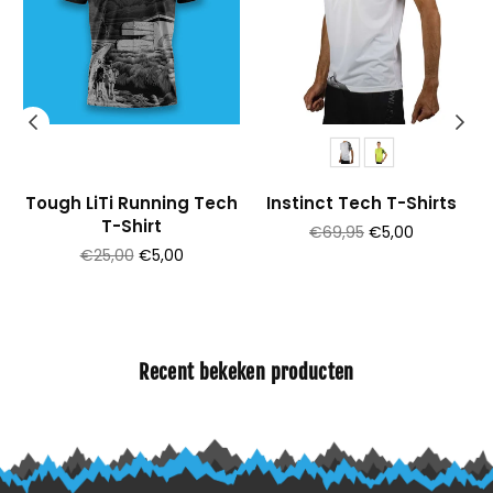
Tough LiTi Running Tech
Instinct Tech T-Shirts
T-Shirt
Prijs
€69,95
€5,00
Prijs
€25,00
€5,00
Recent bekeken producten