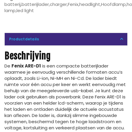
batterij
,
batterijlader
,
charger
,
Fenix
,
headlight
,
Hoofdlamp
,
h
lamp
,
led light
Productdetails
Beschrijving
De
Fenix ARE-D1
is een compacte batterijlader
waarmee je eenvoudig verschillende formaten accu’s
oplaadt, zoals Li-ion, Ni-MH en Ni-Cd. De lader biedt
ruimte voor één accu per keer en werkt eenvoudig met
behulp van de meegeleverde usb-kabel. Je kunt deze
lader ook gebruiken als powerbank. Deze Fenix ARE-D1 is
voorzien van een helder lcd-scherm, waarop je tijdens
het laden en ontladen duidelijk de actuele accustatus
kan aflezen. De lader is, dankzij slimme ingebouwde
systemen, beschermd tegen te hoge laadstroom en
voltage, kortsluiting en verkeerd plaatsen van de accu.