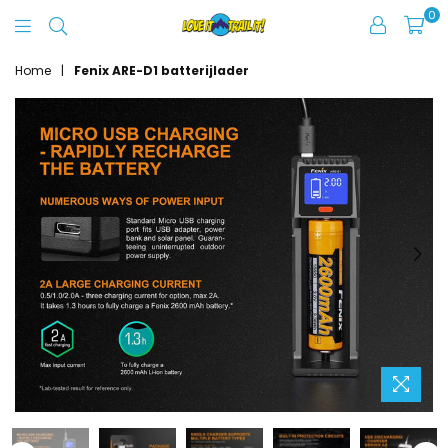
0
Love
It
Home
|
Fenix ARE-D1 batterijlader
Trail
It