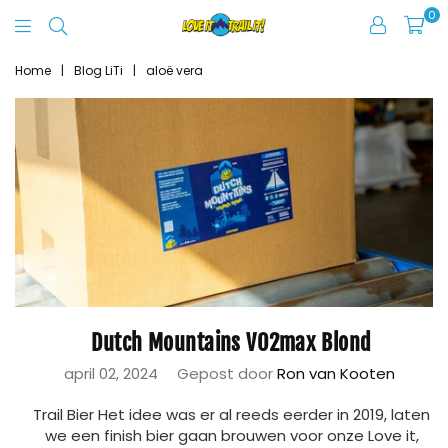
0
Love
It
Home
|
Blog LiTi
|
aloë vera
Trail
It
Dutch Mountains VO2max Blond
april 02, 2024
Gepost door
Ron van Kooten
Trail Bier Het idee was er al reeds eerder in 2019, laten
we een finish bier gaan brouwen voor onze Love it,