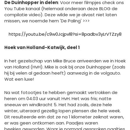
De Duinhopper in delen
: Voor meer filmpjes check ons
You Tube kanaal (helemaal onderaan deze BLOG de
compilatie video). Deze wilde we je alvast niet laten
missen, we noemde hem 'De Paling' >>>
https://youtu.be/c9w0Jcjpvl8?si=8padbv3yLrVTZzy8
Hoek van Holland-Katwijk, deel 1
In het gezelschap van Mike Bruce arriveerden we in Hoek
van Holland (HvH). Mike is ook bij onze Duinhopper (zoals
hij bij velen al gedaan heeft) aanwezig in de volgauto.
Wat een luxe!
Na wat fotootjes te hebben gemaakt vertrokken de
heren om 04.03 uur vanuit HvH. Het was fris; natte
sneeuw en windkracht 5. Het had zoals, deze hele
winter, uiteraard gezellig lopen plensen die hele week.
Dit resulteerde erin dat ze na 1 kilometer zeiknat waren,
er was geen ontkomen aan. Paadjes waren
beekjes geworden. Waar je normaal gesproken paaltjes