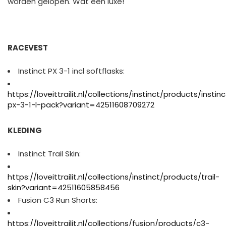
worden gelopen. Wat een luxe!
RACEVEST
Instinct PX 3-1 incl softflasks:
https://loveittrailit.nl/collections/instinct/products/instin
px-3-1-l-pack?variant=42511608709272
KLEDING
Instinct Trail Skin:
https://loveittrailit.nl/collections/instinct/products/trail-
skin?variant=42511605858456
Fusion C3 Run Shorts:
https://loveittrailit.nl/collections/fusion/products/c3-