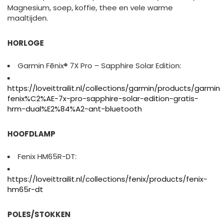
Magnesium, soep, koffie, thee en vele warme
maaltijden.
HORLOGE
Garmin Fēnix® 7X Pro – Sapphire Solar Edition:
https://loveittrailit.nl/collections/garmin/products/garmi
fenix%C2%AE-7x-pro-sapphire-solar-edition-gratis-
hrm-dual%E2%84%A2-ant-bluetooth
HOOFDLAMP
Fenix HM65R-DT:
https://loveittrailit.nl/collections/fenix/products/fenix-
hm65r-dt
POLES/STOKKEN