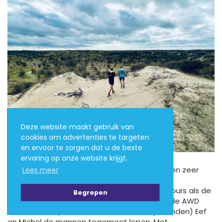
Deze website maakt gebruik van
cookies om advertenties te targeten
en ervoor te zorgen dat u de beste
ervaring op onze website krijgt.
De GPS laat je hier meest West lopen, niet een zeer
Lees meer
spectaculair afwisselend gedeelte van de
Waterleidingduinen maar voor een LDR-parcours als de
Begrepen
Duinhopper is het prima. Na zo’n twee uur in de AWD
kwamen ook (Love it, Trail it crew en loopvrienden) Eef
en Michel de mannen tegemoet lopen. Met