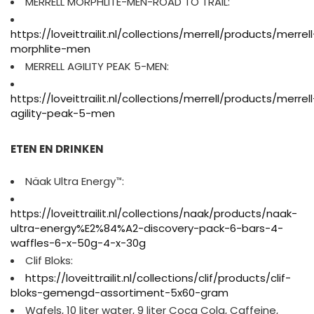
MERRELL MORPHLITE-MEN-ROAD TO TRAIL:
https://loveittrailit.nl/collections/merrell/products/merrell
morphlite-men
MERRELL AGILITY PEAK 5-MEN:
https://loveittrailit.nl/collections/merrell/products/merrell
agility-peak-5-men
ETEN EN DRINKEN
Näak Ultra Energy™:
https://loveittrailit.nl/collections/naak/products/naak-
ultra-energy%E2%84%A2-discovery-pack-6-bars-4-
waffles-6-x-50g-4-x-30g
Clif Bloks:
https://loveittrailit.nl/collections/clif/products/clif-
bloks-gemengd-assortiment-5x60-gram
Wafels, 10 liter water, 9 liter Coca Cola, Caffeine,