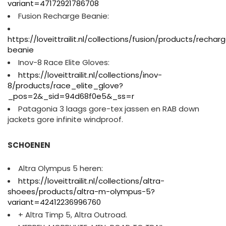
variant=47172921786708
Fusion Recharge Beanie:
https://loveittrailit.nl/collections/fusion/products/rechar
beanie
Inov-8 Race Elite Gloves:
https://loveittrailit.nl/collections/inov-
8/products/race_elite_glove?
_pos=2&_sid=94d68f0e5&_ss=r
Patagonia 3 laags gore-tex jassen en RAB down
jackets gore infinite windproof.
SCHOENEN
Altra Olympus 5 heren:
https://loveittrailit.nl/collections/altra-
shoees/products/altra-m-olympus-5?
variant=42412236996760
+ Altra Timp 5, Altra Outroad.