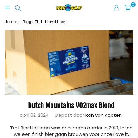
0
Love
It
Home
|
Blog LiTi
|
blond beer
Trail
It
Dutch Mountains VO2max Blond
april 02, 2024
Gepost door
Ron van Kooten
Trail Bier Het idee was er al reeds eerder in 2019, laten
we een finish bier gaan brouwen voor onze Love it,