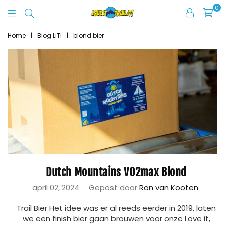
0
Love
It
Home
|
Blog LiTi
|
blond bier
Trail
It
Dutch Mountains VO2max Blond
april 02, 2024
Gepost door
Ron van Kooten
Trail Bier Het idee was er al reeds eerder in 2019, laten
we een finish bier gaan brouwen voor onze Love it,