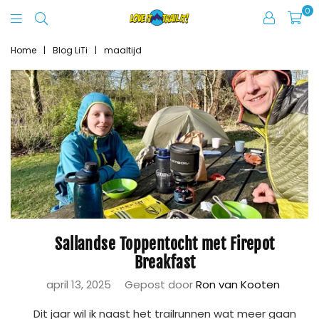
0
Love
It
Home
|
Blog LiTi
|
maaltijd
Trail
It
Sallandse Toppentocht met Firepot
Breakfast
april 13, 2025
Gepost door
Ron van Kooten
Dit jaar wil ik naast het trailrunnen wat meer gaan