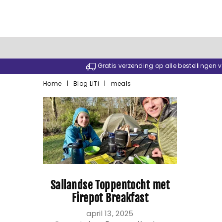
Gratis verzending op alle bestellingen
Home
|
Blog LiTi
|
meals
Sallandse Toppentocht met
Firepot Breakfast
april 13, 2025