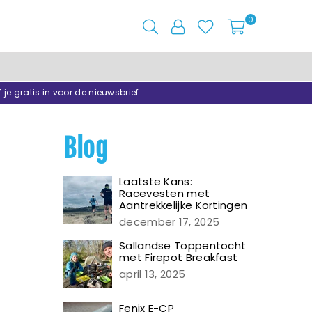
0
f je gratis in voor de nieuwsbrief
Blog
Laatste Kans:
Racevesten met
Aantrekkelijke Kortingen
december 17, 2025
Sallandse Toppentocht
met Firepot Breakfast
april 13, 2025
Fenix E-CP