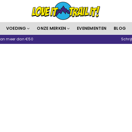
Love
VOEDING
ONZE MERKEN
EVENEMENTEN
BLOG
It
 van meer dan €50
Schrij
Trail
It