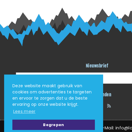
Nieuwsbrief
Deze website maakt gebruik van
cookies om advertenties te targeten
Blijf verbonden
en ervoor te zorgen dat u de beste
ervaring op onze website krijgt.
Facebook
Instagram
YouTube
RSS
Lees meer
Begrepen
KVK: 62405705 | Tel: (+31) (0)625034408 | E-Mail: info@love