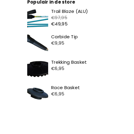
Populair in de store
Prijs
Trail Blaze (ALU)
€97,95
€49,95
Prijs
Carbide Tip
€9,95
Prijs
Trekking Basket
€6,95
Prijs
Race Basket
€6,95