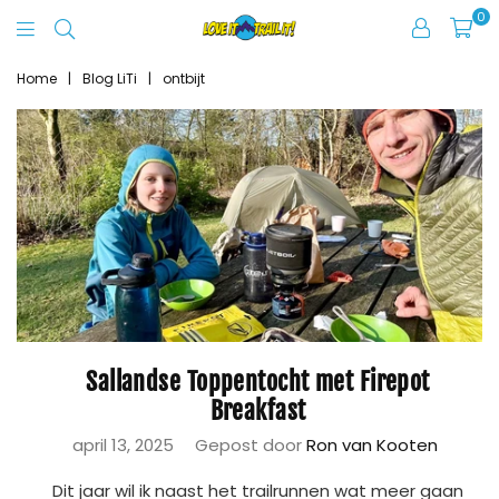
0
Love
It
Home
|
Blog LiTi
|
ontbijt
Trail
It
Sallandse Toppentocht met Firepot
Breakfast
april 13, 2025
Gepost door
Ron van Kooten
Dit jaar wil ik naast het trailrunnen wat meer gaan