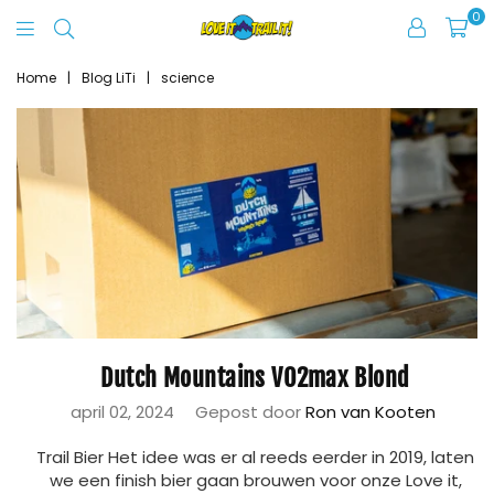
0
Love
It
Home
|
Blog LiTi
|
science
Trail
It
Dutch Mountains VO2max Blond
april 02, 2024
Gepost door
Ron van Kooten
Trail Bier Het idee was er al reeds eerder in 2019, laten
we een finish bier gaan brouwen voor onze Love it,