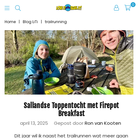
0
Love
It
Home
|
Blog LiTi
|
trailrunning
Trail
It
Sallandse Toppentocht met Firepot
Breakfast
april 13, 2025
Gepost door
Ron van Kooten
Dit jaar wil ik naast het trailrunnen wat meer gaan