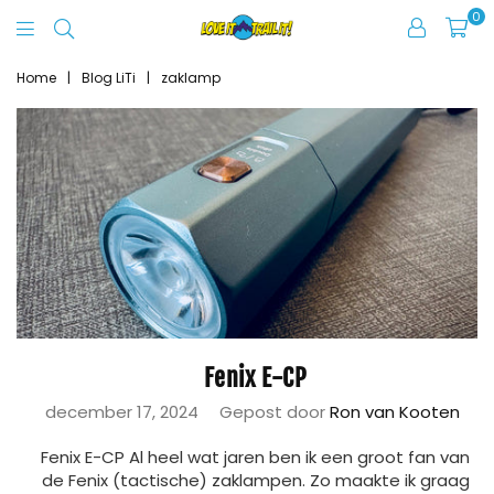
0
Love
It
Home
|
Blog LiTi
|
zaklamp
Trail
It
Fenix E-CP
december 17, 2024
Gepost door
Ron van Kooten
Fenix E-CP Al heel wat jaren ben ik een groot fan van
de Fenix (tactische) zaklampen. Zo maakte ik graag