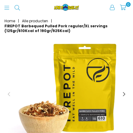
0
Love
It
Home
|
Alle producten
|
FIREPOT Barbequed Pulled Pork regular/XL servings
Trail
(125gr/610Kcal of 190gr/925Kcal)
It