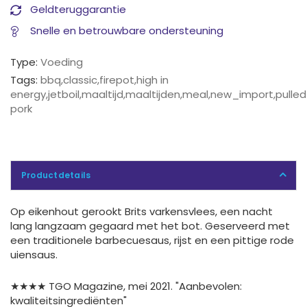
Geldteruggarantie
Snelle en betrouwbare ondersteuning
Type:
Voeding
Tags:
bbq
,
classic
,
firepot
,
high in
energy
,
jetboil
,
maaltijd
,
maaltijden
,
meal
,
new_import
,
pulled
pork
Productdetails
Op eikenhout gerookt Brits varkensvlees, een nacht
lang langzaam gegaard met het bot. Geserveerd met
een traditionele barbecuesaus, rijst en een pittige rode
uiensaus.
★★★★ TGO Magazine, mei 2021. "Aanbevolen:
kwaliteitsingrediënten"