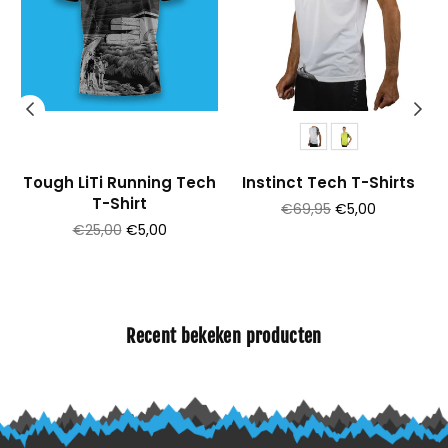
Tough LiTi Running Tech
Instinct Tech T-Shirts
T-Shirt
Prijs
€69,95
€5,00
Prijs
€25,00
€5,00
Recent bekeken producten