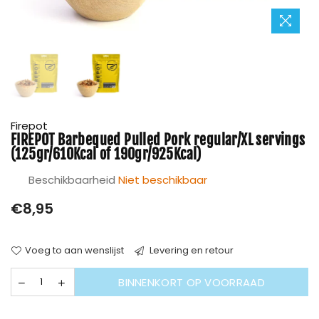
Firepot
FIREPOT Barbequed Pulled Pork regular/XL servings
(125gr/610Kcal of 190gr/925Kcal)
Beschikbaarheid
Niet beschikbaar
Prijs
€8,95
Voeg to aan wenslijst
Levering en retour
BINNENKORT OP VOORRAAD