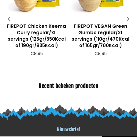
h
FIREPOT Chicken Keema
FIREPOT VEGAN Green
L
Curry regular/XL
Gumbo regular/XL
l
servings (125gr/550Kcal
servings (110gr/470Kcal
of 190gr/835Kcal)
of 165gr/700Kcal)
€8,95
€8,95
Recent bekeken producten
Nieuwsbrief