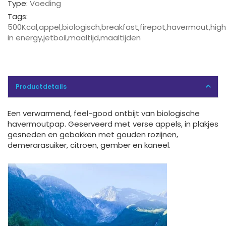
Type:
Voeding
Tags:
500Kcal
,
appel
,
biologisch
,
breakfast
,
firepot
,
havermout
,
high
in energy
,
jetboil
,
maaltijd
,
maaltijden
Productdetails
Een verwarmend, feel-good ontbijt van biologische
havermoutpap. Geserveerd met verse appels, in plakjes
gesneden en gebakken met gouden rozijnen,
demerarasuiker, citroen, gember en kaneel.