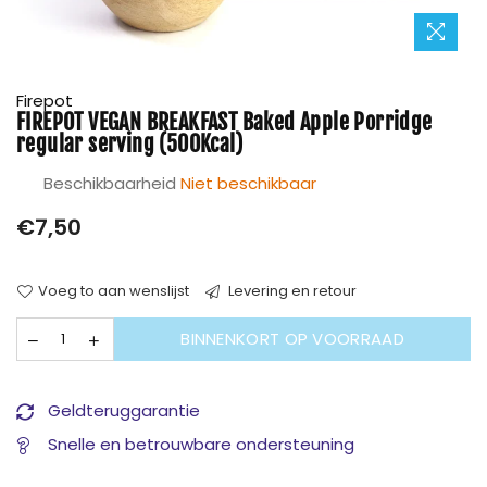
Firepot
FIREPOT VEGAN BREAKFAST Baked Apple Porridge
regular serving (500Kcal)
Beschikbaarheid
Niet beschikbaar
Prijs
€7,50
Voeg to aan wenslijst
Levering en retour
BINNENKORT OP VOORRAAD
Geldteruggarantie
Snelle en betrouwbare ondersteuning