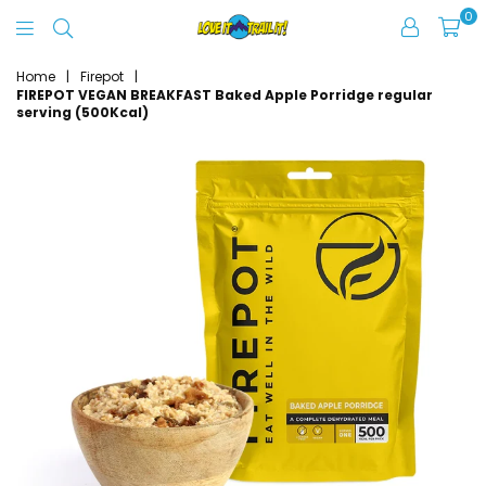
0
Love
It
Home
|
Firepot
|
FIREPOT VEGAN BREAKFAST Baked Apple Porridge regular
Trail
serving (500Kcal)
It