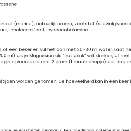
wassene
aat (marine), natuurlijk aroma, zoetstof (steviolglycosid
ur, cholecalciferol, cyanocobalamine.
of een beker en vul het aan met 20–30 ml water. Laat het 
 ml) als je Magnesion als “hot drink” wilt drinken, of met
 Begin bijvoorbeeld met 2 gram (1 maatschepje) per dag en
altijden worden genomen. De hoeveelheid kan in één keer
nde levensstijl zijn belangrijk. Een voedingssupplement is ge