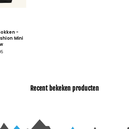
Sokken -
shion Mini
ew
95
Recent bekeken producten