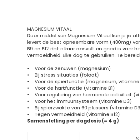
MAGNESIUM VITAAL
Door middel van Magnesium Vitaal kun je je at
levert de best opneembare vorm (400mg) van 
B9 en B12 dat elkaar aanvult en goed is voor he
vermoeidheid. Elke dag te gebruiken. Te bereiden
• Voor de zenuwen (magnesium)
• Bij stress situaties (folaat)
• Voor de spierfunctie (magnesium, vitamine
• Voor de hartfunctie (vitamine B1)
• Voor regulering van hormonale activiteit (v
• Voor het immuunsysteem (vitamine D3)
• Bij spierzwakte van 60 plussers (vitamine D
• Tegen vermoeidheid (vitamine B12)
Samenstelling per dagdosis (= 4 g)
%