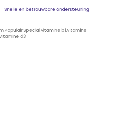
Snelle en betrouwbare ondersteuning
um
,
Populair
,
Special
,
vitamine b1
,
vitamine
vitamine d3