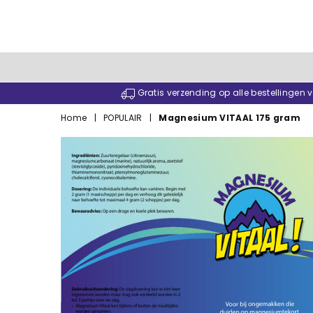
Gratis verzending op alle bestellingen
Home
|
POPULAIR
|
Magnesium VITAAL 175 gram