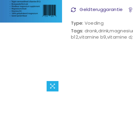
Geldteruggarantie
Type:
Voeding
Tags:
drank
,
drink
,
magnesi
b12
,
vitamine b9
,
vitamine d
,