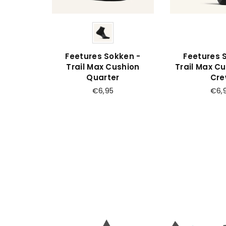
Feetures Sokken -
Feetures 
Trail Max Cushion
Trail Max Cu
Quarter
Cr
Prijs
Prijs
€6,95
€6,