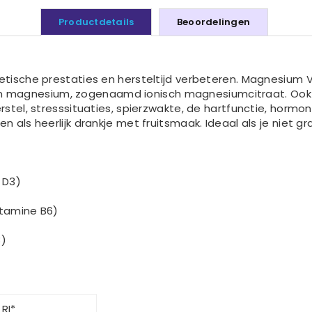
Productdetails
Beoordelingen
letische prestaties en hersteltijd verbeteren. Magnesium 
magnesium, zogenaamd ionisch magnesiumcitraat. Ook beva
rstel, stresssituaties, spierzwakte, de hartfunctie, hormo
 als heerlijk drankje met fruitsmaak. Ideaal als je niet gr
 D3)
itamine B6)
3)
 RI*