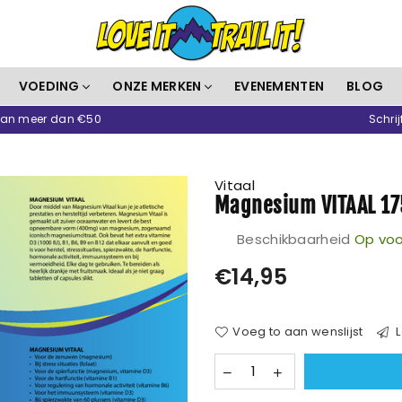
Love
VOEDING
ONZE MERKEN
EVENEMENTEN
BLOG
It
 van meer dan €50
Schrij
Trail
It
Vitaal
Magnesium VITAAL 1
Beschikbaarheid
Op voo
Prijs
€14,95
Voeg to aan wenslijst
L