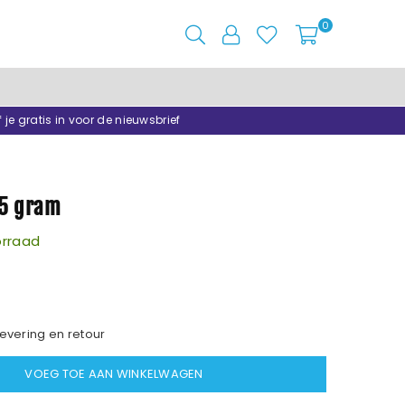
0
f je gratis in voor de nieuwsbrief
75 gram
rraad
evering en retour
VOEG TOE AAN WINKELWAGEN