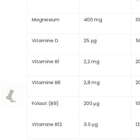
Magnesium
400 mg
1
Vitamine D
25 μg
5
Vitamine B1
2,2 mg
2
Vitamine B6
2,8 mg
2
Folaat (B9)
200 μg
1
Vitamine B12
3.0 μg
1