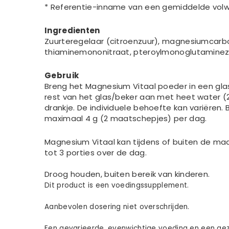
* Referentie-inname van een gemiddelde vol
Ingredienten
Zuurteregelaar (citroenzuur), magnesiumcarbon
thiaminemononitraat, pteroylmonoglutaminezu
Gebruik
Breng het Magnesium Vitaal poeder in een glas 
rest van het glas/beker aan met heet water (200
drankje. De individuele behoefte kan variëren.
maximaal 4 g (2 maatschepjes) per dag.
Magnesium Vitaal kan tijdens of buiten de ma
tot 3 porties over de dag.
Droog houden, buiten bereik van kinderen.
Dit product is een voedingssupplement.
Aanbevolen dosering niet overschrijden.
Een gevarieerde, evenwichtige voeding en een gezo