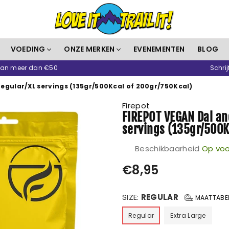
Love
VOEDING
ONZE MERKEN
EVENEMENTEN
BLOG
It
 van meer dan €50
Schrij
Trail
It
regular/XL servings (135gr/500Kcal of 200gr/750Kcal)
Firepot
FIREPOT VEGAN Dal an
servings (135gr/500K
Beschikbaarheid
Op voo
Prijs
€8,95
SIZE:
REGULAR
MAATTABE
Regular
Extra Large