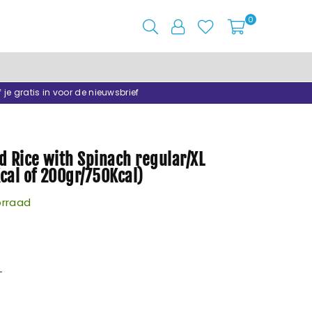
0
f je gratis in voor de nieuwsbrief
d Rice with Spinach regular/XL
cal of 200gr/750Kcal)
rraad
L