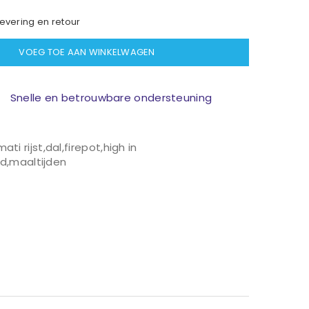
evering en retour
VOEG TOE AAN WINKELWAGEN
Snelle en betrouwbare ondersteuning
ati rijst
,
dal
,
firepot
,
high in
jd
,
maaltijden