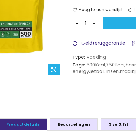
Voeg to aan wenslijst
L
Geldteruggarantie
Type:
Voeding
Tags:
500Kcal
,
750Kcal
,
basm
energy
,
jetboil
,
linzen
,
maalti
Productdetails
Beoordelingen
Size & Fit