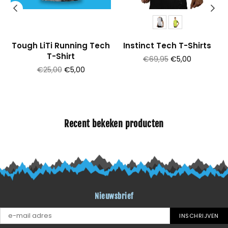
Tough LiTi Running Tech
Instinct Tech T-Shirts
T-Shirt
Prijs
€69,95
€5,00
Prijs
€25,00
€5,00
Recent bekeken producten
Nieuwsbrief
INSCHRIJVEN