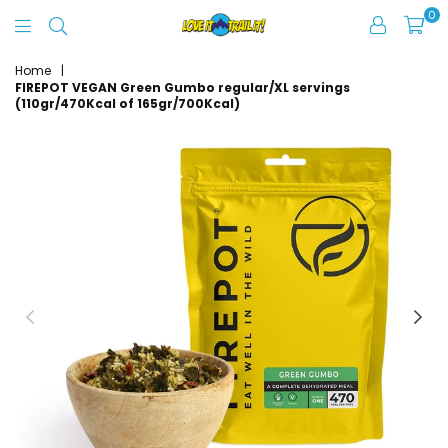
0
Love
It
Home
|
FIREPOT VEGAN Green Gumbo regular/XL servings
Trail
(110gr/470Kcal of 165gr/700Kcal)
It