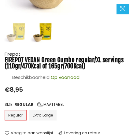
Firepot
FIREPOT VEGAN Green Gumbo regular/XL servings
(110gr/470Kcal of 165gr/700Kcal)
Beschikbaarheid
Op voorraad
Prijs
€8,95
SIZE:
REGULAR
MAATTABEL
Regular
Extra Large
Voeg to aan wenslijst
Levering en retour