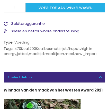
VOEG TOE AAN WINKELWAGEN
Geldteruggarantie
Snelle en betrouwbare ondersteuning
Type:
Voeding
Tags:
470Kcal
,
700Kcal
,
basmati rijst
,
firepot
,
high in
energy
,
jetboil
,
maaltijd
,
maaltijden
,
meal
,
new_import
Productdetails
Winnaar van de Smaak van het Westen Award 2021