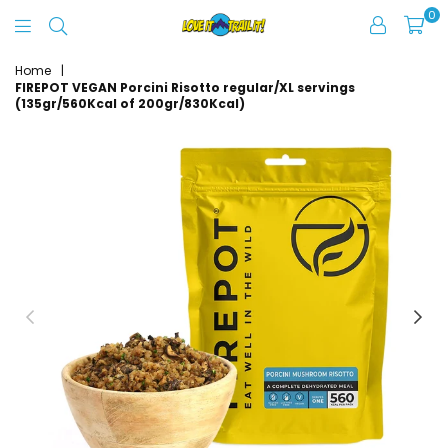
0
Love
It
Home
|
FIREPOT VEGAN Porcini Risotto regular/XL servings
Trail
(135gr/560Kcal of 200gr/830Kcal)
It