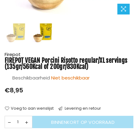
Firepot
FIREPOT VEGAN Porcini Risotto regular/XL servings
(135gr/560Kcal of 200gr/830Kcal)
Beschikbaarheid
Niet beschikbaar
Prijs
€8,95
Voeg to aan wenslijst
Levering en retour
BINNENKORT OP VOORRAAD