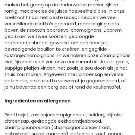
maken het graag op de ouderwetse manier: rijk en
romig, met precies de juiste hoeveelheid bite. In onze
zoektocht naar het beste recept hebben we veel
verschillende risotto’s geproefd, maar er ging niets
boven de risotto’s boordevol champignons. Daarom
gebruiken we twee soorten: gedroogde
eekhoorntjesbrood, geweekt om een ​​heerlijke,
bevredigende bouillon te creëren, en gegrilde
kastanjechampignons. En we hakken onze champignons
niet fijn zoals veel van onze concurrenten. Je zult grote,
sappige plakjes vinden, net zoals je zou doen als je het
thuis zou maken. Afgewerkt met citroensap en verse
peterselie, onze risotto verwarmt je gegarandeerd, of
je nu bovenop een berg eet of rond de keukentafel.
Ingrediënten en allergenen
Risottorijst, kastanjechampignons, ui, selderij, olijfolie,
citroensap, gedroogde eekhoorntjesbrood,
champignonbouillon (champignonconcentraat,
gistextract, suiker, maïzena), peterselie, zout, peper.