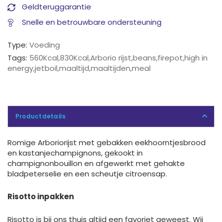
Geldteruggarantie
Snelle en betrouwbare ondersteuning
Type:
Voeding
Tags:
560Kcal
,
830Kcal
,
Arborio rijst
,
beans
,
firepot
,
high in
energy
,
jetboil
,
maaltijd
,
maaltijden
,
meal
Productdetails
Romige Arboriorijst met gebakken eekhoorntjesbrood
en kastanjechampignons, gekookt in
champignonbouillon en afgewerkt met gehakte
bladpeterselie en een scheutje citroensap.
Risotto inpakken
Risotto is bij ons thuis altijd een favoriet geweest. Wij