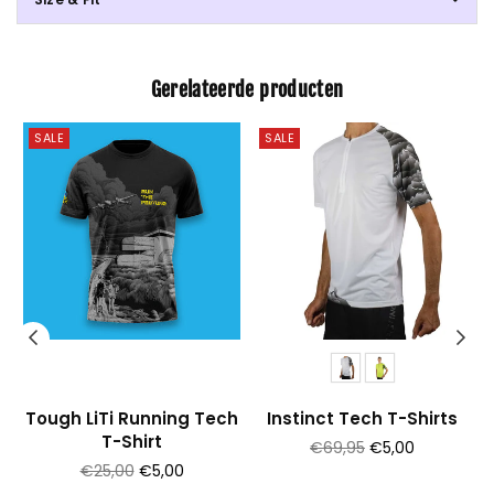
Gerelateerde producten
SALE
SALE
Tough LiTi Running Tech
Instinct Tech T-Shirts
T-Shirt
Prijs
€69,95
€5,00
Prijs
€25,00
€5,00