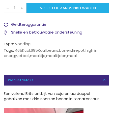
VOEG TOE AAN WINKELWAGEN
Geldteruggarantie
Snelle en betrouwbare ondersteuning
Type:
Voeding
Tags:
465Kcal
,
695Kcal
,
beans
,
bonen
,
firepot
,
high in
energy
,
jetboil
,
maaltijd
,
maaltijden
,
meal
Productdetails
Een vullend Brits ontbijt van soja en aardappel
gebakken met drie soorten bonen in tomatensaus.