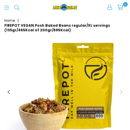
0
Love
It
Home
|
FIREPOT VEGAN Posh Baked Beans regular/XL servings
Trail
(135gr/465Kcal of 200gr/695Kcal)
It