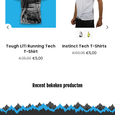
Tough LiTi Running Tech
Instinct Tech T-Shirts
T-Shirt
Prijs
€69,95
€5,00
Prijs
€25,00
€5,00
Recent bekeken producten