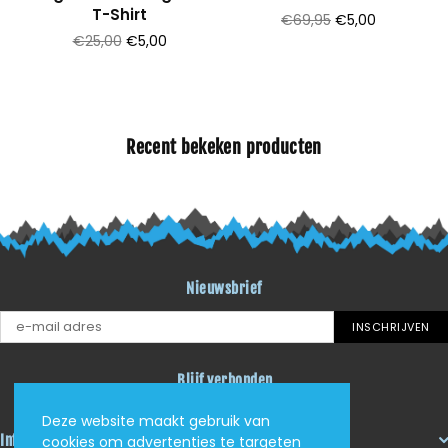
T-Shirt
Prijs
€69,95
€5,00
Prijs
€25,00
€5,00
Recent bekeken producten
Nieuwsbrief
INSCHRIJVEN
Blijf verbonden
Facebook
Instagram
YouTube
Deze website maakt gebruik van
Informatie
cookies om advertenties te targeten