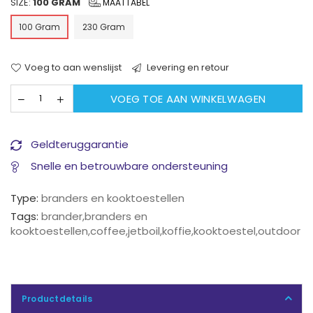
SIZE:
100 GRAM
MAATTABEL
100 Gram
230 Gram
Voeg to aan wenslijst
Levering en retour
VOEG TOE AAN WINKELWAGEN
Geldteruggarantie
Snelle en betrouwbare ondersteuning
Type:
branders en kooktoestellen
Tags:
brander
,
branders en
kooktoestellen
,
coffee
,
jetboil
,
koffie
,
kooktoestel
,
outdoor
Productdetails