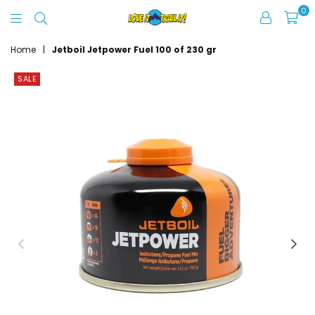
0
Love
It
Home
|
Jetboil Jetpower Fuel 100 of 230 gr
Trail
SALE
It