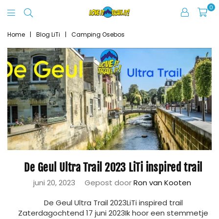
0
Love
It
Home
|
Blog LiTi
|
Camping Osebos
Trail
It
De Geul Ultra Trail 2023 LiTi inspired trail
juni 20, 2023
Gepost door
Ron van Kooten
De Geul Ultra Trail 2023LiTi inspired trail
Zaterdagochtend 17 juni 2023Ik hoor een stemmetje