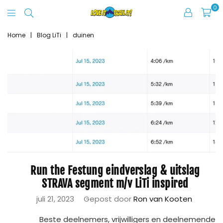
0
Love
It
Home
|
Blog LiTi
|
duinen
Trail
It
Run the Festung eindverslag & uitslag
STRAVA segment m/v LiTi inspired
juli 21, 2023
Gepost door
Ron van Kooten
Beste deelnemers, vrijwilligers en deelnemende