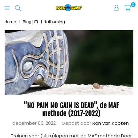
0
Love
It
Home
|
Blog LiTi
|
fatburning
Trail
It
"NO PAIN NO GAIN IS DEAD", de MAF
methode (2017-2022)
december 06, 2022
Gepost door
Ron van Kooten
Trainen voor (ultra)lopen met de MAF methode Door