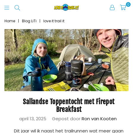
0
Love
It
Home
|
Blog LiTi
|
love it trail it
Trail
It
Sallandse Toppentocht met Firepot
Breakfast
april 13, 2025
Gepost door
Ron van Kooten
Dit jaar wil ik naast het trailrunnen wat meer gaan