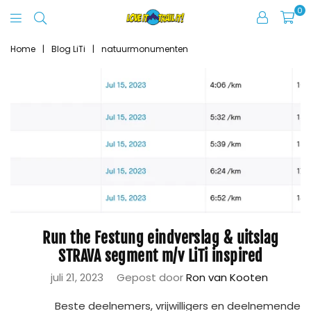
0
Love
It
Home
|
Blog LiTi
|
natuurmonumenten
Trail
It
Run the Festung eindverslag & uitslag
STRAVA segment m/v LiTi inspired
juli 21, 2023
Gepost door
Ron van Kooten
Beste deelnemers, vrijwilligers en deelnemende