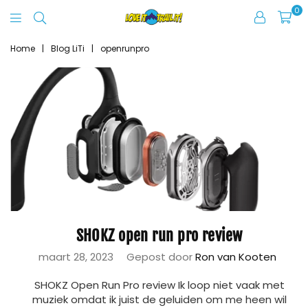
0
Love
It
Home
|
Blog LiTi
|
openrunpro
Trail
It
SHOKZ open run pro review
maart 28, 2023
Gepost door
Ron van Kooten
SHOKZ Open Run Pro review Ik loop niet vaak met
muziek omdat ik juist de geluiden om me heen wil