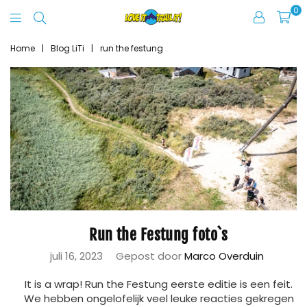
0
Love
It
Home
|
Blog LiTi
|
run the festung
Trail
It
Run the Festung foto`s
juli 16, 2023
Gepost door
Marco Overduin
It is a wrap! Run the Festung eerste editie is een feit.
We hebben ongelofelijk veel leuke reacties gekregen